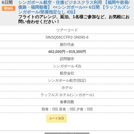
6日間
シンガポール航空・往復ビジネスクラス利用 【福岡午前発/
復路・福岡朝着】 <<シンガポール>> 6日間 【ラッフルズシ
燃油込
ンガポール/部屋指定なし 4泊】
フライトのアレンジ、延泊、1名様ご参加など、お気軽にお
問い合わせください！
ツアーコード
SINSQ56CCFP2-SN095-6
旅行代金
462,000円～919,300円
訪問都市
シンガポール 4泊
航空会社
シンガポール航空(指定)
ホテル
ラッフルズ ホテル(シンガポール)
食事回数
朝食：0回 昼食：0回 夕食：0回
カード決済