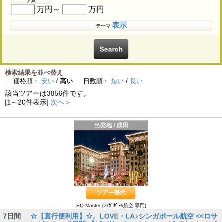
予算
万円～
万円
表示
テーマ
検索結果を並べ替え
価格順：
安い
/
高い
日数順：
短い
/
長い
該当ツアーは
3856
件です。
[1～20件表示]
次へ＞
出発地 / 成田
ツアー表示
SQ-Master (ｼﾝｶﾞﾎﾟｰﾙ航空 専門)
7日間
☆【直行便利用】☆。LOVE・LA♪シンガポール航空 <<ロサ