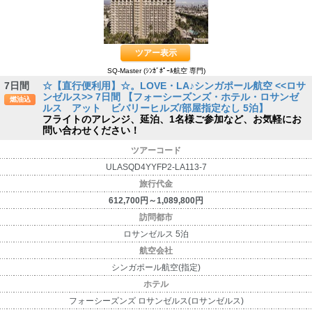
ツアー表示
SQ-Master (ｼﾝｶﾞﾎﾟｰﾙ航空 専門)
7日間
☆【直行便利用】☆。LOVE・LA♪シンガポール航空 <<ロサ
ンゼルス>> 7日間 【フォーシーズンズ・ホテル・ロサンゼ
燃油込
ルス アット ビバリーヒルズ/部屋指定なし 5泊】
フライトのアレンジ、延泊、1名様ご参加など、お気軽にお
問い合わせください！
ツアーコード
ULASQD4YYFP2-LA113-7
旅行代金
612,700円～1,089,800円
訪問都市
ロサンゼルス 5泊
航空会社
シンガポール航空(指定)
ホテル
フォーシーズンズ ロサンゼルス(ロサンゼルス)