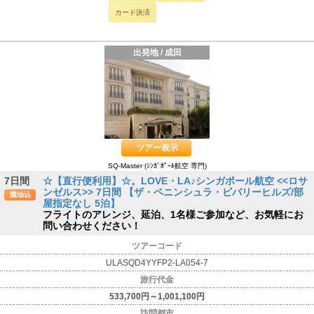
カード決済
出発地 / 成田
ツアー表示
SQ-Master (ｼﾝｶﾞﾎﾟｰﾙ航空 専門)
7日間
☆【直行便利用】☆。LOVE・LA♪シンガポール航空 <<ロサ
ンゼルス>> 7日間 【ザ・ペニンシュラ・ビバリーヒルズ/部
燃油込
屋指定なし 5泊】
フライトのアレンジ、延泊、1名様ご参加など、お気軽にお
問い合わせください！
ツアーコード
ULASQD4YYFP2-LA054-7
旅行代金
533,700円～1,001,100円
訪問都市