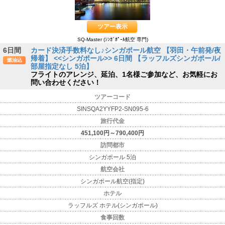
ツアー表示
SQ-Master (ｼﾝｶﾞﾎﾟｰﾙ航空 専門)
6日間
カード決済手数料なし♪シンガポール航空 【羽田・午前発/夜
帰着】 <<シンガポール>> 6日間 【ラッフルズシンガポール/
燃油込
部屋指定なし 5泊】
フライトのアレンジ、延泊、1名様ご参加など、お気軽にお
問い合わせください！
ツアーコード
SINSQA2YYFP2-SN095-6
旅行代金
451,100円～790,400円
訪問都市
シンガポール 5泊
航空会社
シンガポール航空(指定)
ホテル
ラッフルズ ホテル(シンガポール)
食事回数