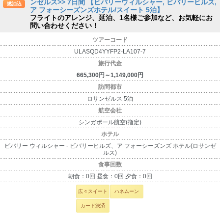
ンゼルス>> 7日間 【ビバリーウィルシャー, ビバリーヒルズ,
燃油込
ア フォーシーズンズホテル/スイート 5泊】
フライトのアレンジ、延泊、1名様ご参加など、お気軽にお
問い合わせください！
ツアーコード
ULASQD4YYFP2-LA107-7
旅行代金
665,300円～1,149,000円
訪問都市
ロサンゼルス 5泊
航空会社
シンガポール航空(指定)
ホテル
ビバリー ウィルシャー - ビバリーヒルズ、ア フォーシーズンズ ホテル(ロサンゼ
ルス)
食事回数
朝食：0回 昼食：0回 夕食：0回
広々スイート
ハネムーン
カード決済