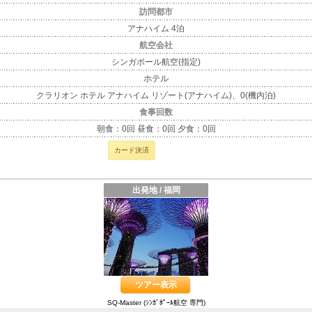
訪問都市
アナハイム 4泊
航空会社
シンガポール航空(指定)
ホテル
クラリオン ホテル アナハイム リゾート(アナハイム)、0(機内泊)
食事回数
朝食：0回 昼食：0回 夕食：0回
カード決済
出発地 / 福岡
ツアー表示
SQ-Master (ｼﾝｶﾞﾎﾟｰﾙ航空 専門)