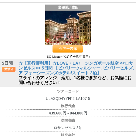
出発地 / 成田
ツアー表示
SQ-Master (ｼﾝｶﾞﾎﾟｰﾙ航空 専門)
5日間
☆【直行便利用】☆LOVE・LA♪ シンガポール航空 <<ロサ
ンゼルス>> 5日間 【ビバリーウィルシャー, ビバリーヒルズ,
燃油込
ア フォーシーズンズホテル/スイート 3泊】
フライトのアレンジ、延泊、1名様ご参加など、お気軽にお
問い合わせください！
ツアーコード
ULASQD4YYFP2-LA107-5
旅行代金
439,600円～844,800円
訪問都市
ロサンゼルス 3泊
航空会社