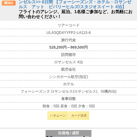
ンゼルス>> 6日間 【フォーシーズンズ・ホテル・ロサンゼ
燃油込
ルス アット ビバリーヒルズ/スタジオスイート 4泊】
フライトのアレンジ、延泊、1名様ご参加など、お気軽にお
問い合わせください！
ツアーコード
ULASQD4YYFP2-LA115-6
旅行代金
528,200円～969,500円
訪問都市
ロサンゼルス 4泊
航空会社
シンガポール航空(指定)
ホテル
フォーシーズンズ ロサンゼルス(ロサンゼルス)、0(機内泊)
食事回数
朝食：0回 昼食：0回 夕食：0回
ハネムーン
カード決済
出発地 / 成田