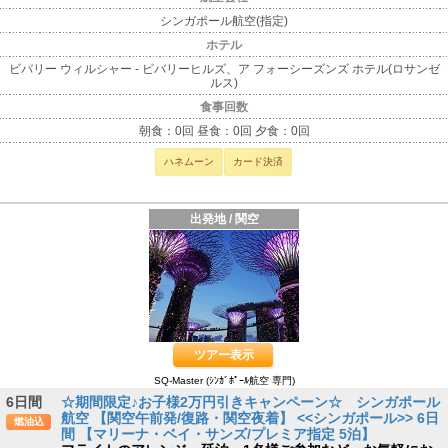
シンガポール航空(指定)
ホテル
ビバリー ウィルシャー - ビバリーヒルズ、ア フォーシーズンズ ホテル(ロサンゼ
ルス)
食事回数
朝食：0回 昼食：0回 夕食：0回
ハネムーン
カード決済
出発地 / 関空
ツアー表示
SQ-Master (ｼﾝｶﾞﾎﾟｰﾙ航空 専門)
6日間
☆期間限定♪お子様2万円引きキャンペーン☆ シンガポール
航空 【関空午前発/復路・関空夜着】 <<シンガポール>> 6日
燃油込
間 【マリーナ・ベイ・サンズ/プレミア指定 5泊】