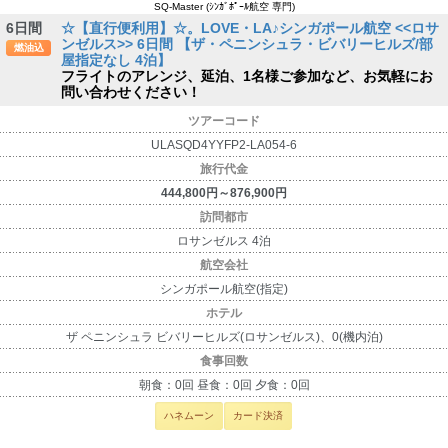
SQ-Master (ｼﾝｶﾞﾎﾟｰﾙ航空 専門)
6日間
☆【直行便利用】☆。LOVE・LA♪シンガポール航空 <<ロサ
ンゼルス>> 6日間 【ザ・ペニンシュラ・ビバリーヒルズ/部
燃油込
屋指定なし 4泊】
フライトのアレンジ、延泊、1名様ご参加など、お気軽にお
問い合わせください！
ツアーコード
ULASQD4YYFP2-LA054-6
旅行代金
444,800円～876,900円
訪問都市
ロサンゼルス 4泊
航空会社
シンガポール航空(指定)
ホテル
ザ ペニンシュラ ビバリーヒルズ(ロサンゼルス)、0(機内泊)
食事回数
朝食：0回 昼食：0回 夕食：0回
ハネムーン
カード決済