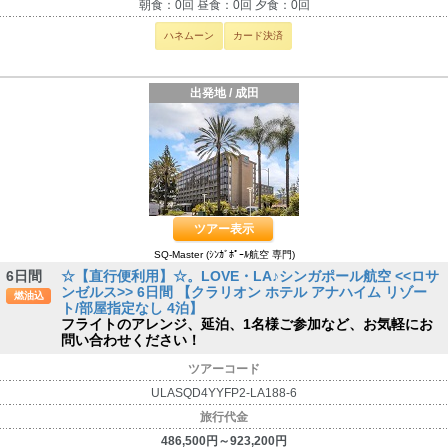
朝食：0回 昼食：0回 夕食：0回
ハネムーン
カード決済
出発地 / 成田
ツアー表示
SQ-Master (ｼﾝｶﾞﾎﾟｰﾙ航空 専門)
6日間
☆【直行便利用】☆。LOVE・LA♪シンガポール航空 <<ロサ
ンゼルス>> 6日間 【クラリオン ホテル アナハイム リゾー
燃油込
ト/部屋指定なし 4泊】
フライトのアレンジ、延泊、1名様ご参加など、お気軽にお
問い合わせください！
ツアーコード
ULASQD4YYFP2-LA188-6
旅行代金
486,500円～923,200円