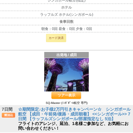
シンガポール航空(指定)
ホテル
ラッフルズ ホテル(シンガポール)
食事回数
朝食：0回 昼食：0回 夕食：0回
カード決済
出発地 / 成田
ツアー表示
SQ-Master (ｼﾝｶﾞﾎﾟｰﾙ航空 専門)
7日間
☆期間限定♪お子様2万円引きキャンペーン☆ シンガポール
航空 【成田・午前発/復路・成田朝着】 <<シンガポール>> 7
燃油込
日間 【ラッフルズシンガポール/部屋指定なし 5泊】
フライトのアレンジ、延泊、1名様ご参加など、お気軽にお
問い合わせください！