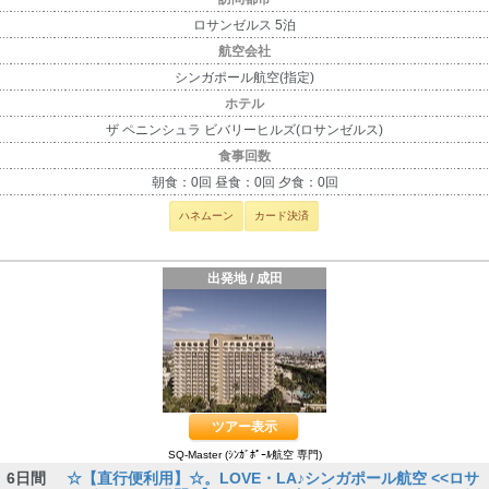
ロサンゼルス 5泊
航空会社
シンガポール航空(指定)
ホテル
ザ ペニンシュラ ビバリーヒルズ(ロサンゼルス)
食事回数
朝食：0回 昼食：0回 夕食：0回
ハネムーン
カード決済
出発地 / 成田
ツアー表示
SQ-Master (ｼﾝｶﾞﾎﾟｰﾙ航空 専門)
6日間
☆【直行便利用】☆。LOVE・LA♪シンガポール航空 <<ロサ