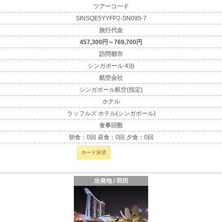
ツアーコード
SINSQE5YYFP2-SN095-7
旅行代金
457,300円～769,700円
訪問都市
シンガポール 4泊
航空会社
シンガポール航空(指定)
ホテル
ラッフルズ ホテル(シンガポール)
食事回数
朝食：0回 昼食：0回 夕食：0回
カード決済
出発地 / 羽田