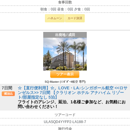
食事回数
朝食：0回 昼食：0回 夕食：0回
ハネムーン
カード決済
出発地 / 成田
ツアー表示
SQ-Master (ｼﾝｶﾞﾎﾟｰﾙ航空 専門)
7日間
☆【直行便利用】☆。LOVE・LA♪シンガポール航空 <<ロサ
ンゼルス>> 7日間 【クラリオン ホテル アナハイム リゾー
燃油込
ト/部屋指定なし 5泊】
フライトのアレンジ、延泊、1名様ご参加など、お気軽にお
問い合わせください！
ツアーコード
ULASQD4YYFP2-LA188-7
旅行代金