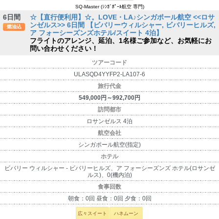
SQ-Master (ｼﾝｶﾞﾎﾟｰﾙ航空 専門)
6日間
☆【直行便利用】☆。LOVE・LA♪シンガポール航空 <<ロサ
ンゼルス>> 6日間 【ビバリーウィルシャー, ビバリーヒルズ,
燃油込
ア フォーシーズンズホテル/スイート 4泊】
フライトのアレンジ、延泊、1名様ご参加など、お気軽にお
問い合わせください！
ツアーコード
ULASQD4YYFP2-LA107-6
旅行代金
549,000円～992,700円
訪問都市
ロサンゼルス 4泊
航空会社
シンガポール航空(指定)
ホテル
ビバリー ウィルシャー - ビバリーヒルズ、ア フォーシーズンズ ホテル(ロサンゼ
ルス)、0(機内泊)
食事回数
朝食：0回 昼食：0回 夕食：0回
広々スイート
ハネムーン