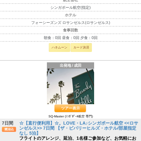
航空会社
シンガポール航空(指定)
ホテル
フォーシーズンズ ロサンゼルス(ロサンゼルス)
食事回数
朝食：0回 昼食：0回 夕食：0回
ハネムーン
カード決済
出発地 / 成田
ツアー表示
SQ-Master (ｼﾝｶﾞﾎﾟｰﾙ航空 専門)
7日間
☆【直行便利用】☆。LOVE・LA♪シンガポール航空 <<ロサ
ンゼルス>> 7日間 【ザ・ビバリーヒルズ・ホテル/部屋指定
燃油込
なし 5泊】
フライトのアレンジ、延泊、1名様ご参加など、お気軽にお