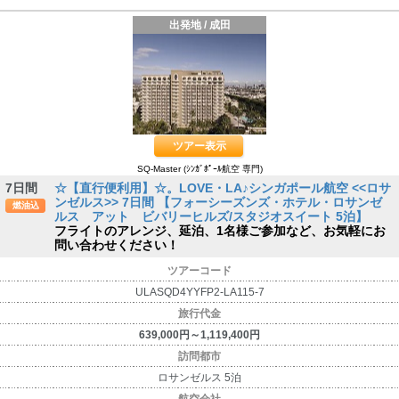
出発地 / 成田
ツアー表示
SQ-Master (ｼﾝｶﾞﾎﾟｰﾙ航空 専門)
7日間
☆【直行便利用】☆。LOVE・LA♪シンガポール航空 <<ロサ
ンゼルス>> 7日間 【フォーシーズンズ・ホテル・ロサンゼ
燃油込
ルス アット ビバリーヒルズ/スタジオスイート 5泊】
フライトのアレンジ、延泊、1名様ご参加など、お気軽にお
問い合わせください！
ツアーコード
ULASQD4YYFP2-LA115-7
旅行代金
639,000円～1,119,400円
訪問都市
ロサンゼルス 5泊