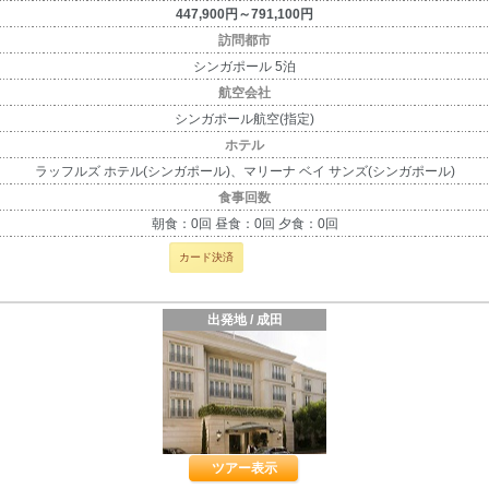
447,900円～791,100円
訪問都市
シンガポール 5泊
航空会社
シンガポール航空(指定)
ホテル
ラッフルズ ホテル(シンガポール)、マリーナ ベイ サンズ(シンガポール)
食事回数
朝食：0回 昼食：0回 夕食：0回
カード決済
出発地 / 成田
ツアー表示