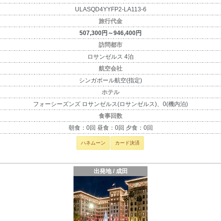
ULASQD4YYFP2-LA113-6
旅行代金
507,300円～946,400円
訪問都市
ロサンゼルス 4泊
航空会社
シンガポール航空(指定)
ホテル
フォーシーズンズ ロサンゼルス(ロサンゼルス)、0(機内泊)
食事回数
朝食：0回 昼食：0回 夕食：0回
ハネムーン
カード決済
出発地 / 成田