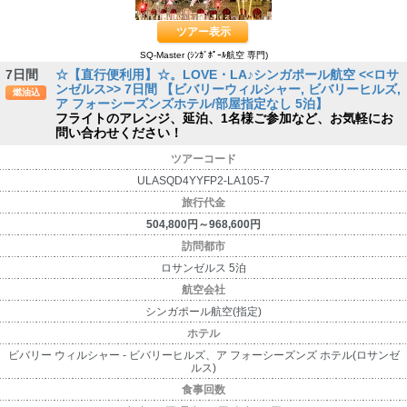
ツアー表示
SQ-Master (ｼﾝｶﾞﾎﾟｰﾙ航空 専門)
7日間
☆【直行便利用】☆。LOVE・LA♪シンガポール航空 <<ロサ
ンゼルス>> 7日間 【ビバリーウィルシャー, ビバリーヒルズ,
燃油込
ア フォーシーズンズホテル/部屋指定なし 5泊】
フライトのアレンジ、延泊、1名様ご参加など、お気軽にお
問い合わせください！
ツアーコード
ULASQD4YYFP2-LA105-7
旅行代金
504,800円～968,600円
訪問都市
ロサンゼルス 5泊
航空会社
シンガポール航空(指定)
ホテル
ビバリー ウィルシャー - ビバリーヒルズ、ア フォーシーズンズ ホテル(ロサンゼ
ルス)
食事回数