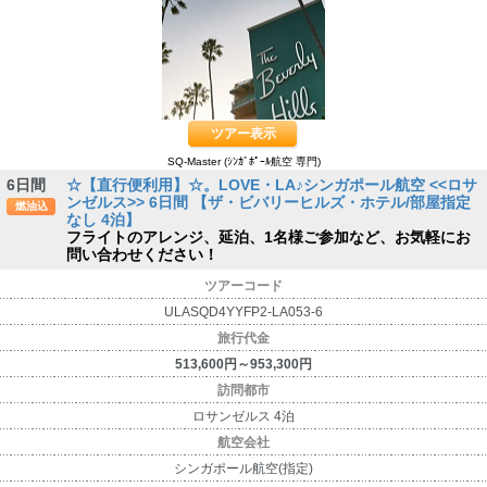
ツアー表示
SQ-Master (ｼﾝｶﾞﾎﾟｰﾙ航空 専門)
6日間
☆【直行便利用】☆。LOVE・LA♪シンガポール航空 <<ロサ
ンゼルス>> 6日間 【ザ・ビバリーヒルズ・ホテル/部屋指定
燃油込
なし 4泊】
フライトのアレンジ、延泊、1名様ご参加など、お気軽にお
問い合わせください！
ツアーコード
ULASQD4YYFP2-LA053-6
旅行代金
513,600円～953,300円
訪問都市
ロサンゼルス 4泊
航空会社
シンガポール航空(指定)