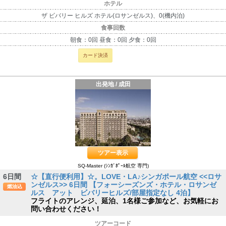
ホテル
ザ ビバリー ヒルズ ホテル(ロサンゼルス)、0(機内泊)
食事回数
朝食：0回 昼食：0回 夕食：0回
カード決済
出発地 / 成田
ツアー表示
SQ-Master (ｼﾝｶﾞﾎﾟｰﾙ航空 専門)
6日間
☆【直行便利用】☆。LOVE・LA♪シンガポール航空 <<ロサ
ンゼルス>> 6日間 【フォーシーズンズ・ホテル・ロサンゼ
燃油込
ルス アット ビバリーヒルズ/部屋指定なし 4泊】
フライトのアレンジ、延泊、1名様ご参加など、お気軽にお
問い合わせください！
ツアーコード