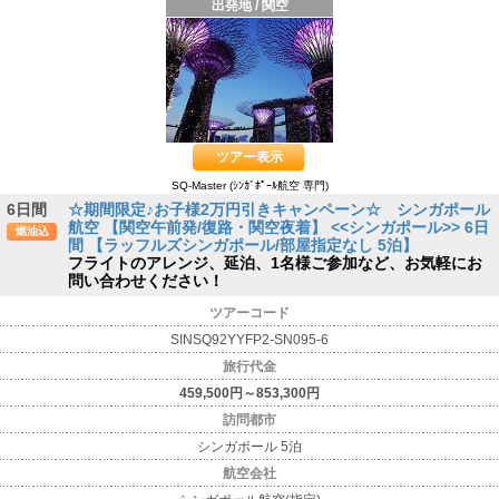
出発地 / 関空
ツアー表示
SQ-Master (ｼﾝｶﾞﾎﾟｰﾙ航空 専門)
6日間
☆期間限定♪お子様2万円引きキャンペーン☆ シンガポール
航空 【関空午前発/復路・関空夜着】 <<シンガポール>> 6日
燃油込
間 【ラッフルズシンガポール/部屋指定なし 5泊】
フライトのアレンジ、延泊、1名様ご参加など、お気軽にお
問い合わせください！
ツアーコード
SINSQ92YYFP2-SN095-6
旅行代金
459,500円～853,300円
訪問都市
シンガポール 5泊
航空会社