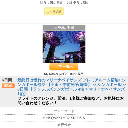
朝食：0回 昼食：0回 夕食：0回
カード決済
出発地 / 羽田
ツアー表示
SQ-Master (ｼﾝｶﾞﾎﾟｰﾙ航空 専門)
6日間
最終日は憧れのマリーナベイサンズ プレミアルーム宿泊♪ シ
ンガポール航空 【羽田・午前発/夜帰着】 <<シンガポール>>
燃油込
6日間 【ラッフルズシンガポール 4泊 + マリーナベイサンズ
1泊】
フライトのアレンジ、延泊、1名様ご参加など、お気軽にお
問い合わせください！
ツアーコード
SINSQA2YYMB2-SN095-6
旅行代金