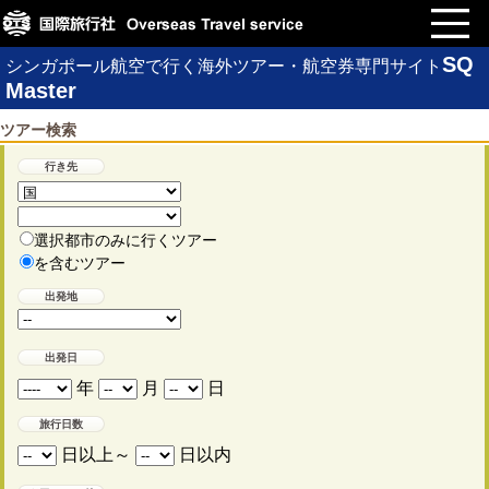
SQ
シンガポール航空で行く海外ツアー・航空券専門サイト
Master
ツアー検索
行き先
選択都市のみに行くツアー
を含むツアー
出発地
出発日
年
月
日
旅行日数
日以上～
日以内