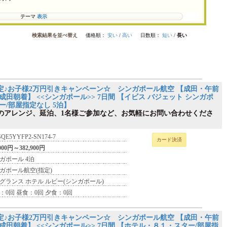
テーマ
表示
検索結果を並べ替え
価格順：
安い
/
高い
日数順：
短い
/
長い
定♪お子様2万円引きキャンペーン☆ シンガポール航空 【成田・午前
成田朝着】 <<シンガポール>> 7日間 【イビス バジェット シンガポ
ー/部屋指定なし 5泊】
のアレンジ、延泊、1名様ご参加など、お気軽にお問い合わせくださ
SQE5YYFP2-SN174-7
カード決済
,000円～382,900円
ガポール 4泊
ガポール航空(指定)
グランス ホテル ルビー(シンガポール)
：0回 昼食：0回 夕食：0回
定♪お子様2万円引きキャンペーン☆ シンガポール航空 【成田・午前
成田朝着】 <<シンガポール>> 7日間 【ホテル・８１・スター/部屋指