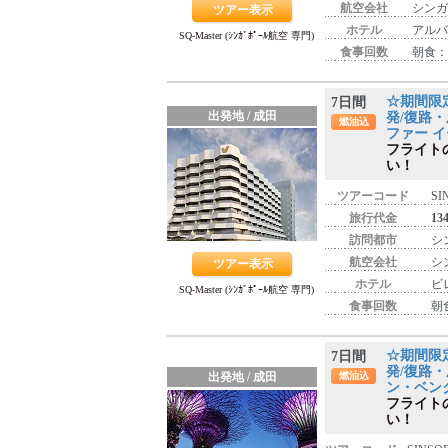
航空会社
シンガ
ツアー表示
ホテル
アルバ
SQ-Master (ｼﾝｶﾞﾎﾟｰﾙ航空 専門)
食事回数
朝食：
☆期間限
7日間
出発地 / 成田
発/復路・
燃油込
ファー イ
フライト
い！
ツアーコード
SI
旅行代金
13
訪問都市
シ
航空会社
シ
ツアー表示
ホテル
ビ
SQ-Master (ｼﾝｶﾞﾎﾟｰﾙ航空 専門)
食事回数
朝
☆期間限
7日間
発/復路・
出発地 / 成田
燃油込
ン・ベン
フライト
い！