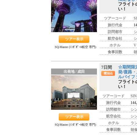
フライト
い！
ツアーコード
S
旅行代金
1
訪問都市
シ
航空会社
シ
ツアー表示
ホテル
V
SQ-Master (ｼﾝｶﾞﾎﾟｰﾙ航空 専門)
食事回数
朝
☆期間限
7日間
出発地 / 成田
発/復路・
燃油込
ルバイフ
フライト
い！
ツアーコード
SIN
旅行代金
144
訪問都市
シン
航空会社
シ
ツアー表示
ホテル
ラン
SQ-Master (ｼﾝｶﾞﾎﾟｰﾙ航空 専門)
食事回数
朝食