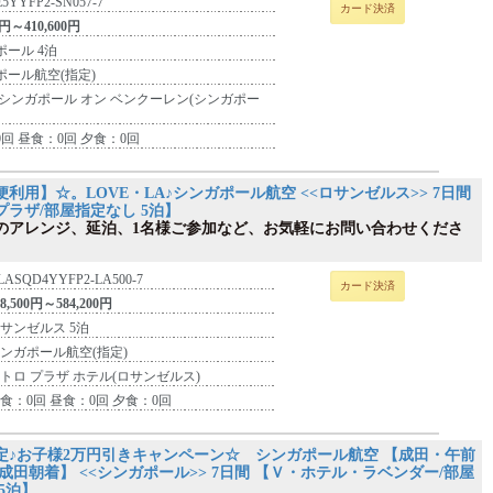
5YYFP2-SN057-7
カード決済
0円～410,600円
ポール 4泊
ポール航空(指定)
 シンガポール オン ベンクーレン(シンガポー
回 昼食：0回 夕食：0回
利用】☆。LOVE・LA♪シンガポール航空 <<ロサンゼルス>> 7日間
プラザ/部屋指定なし 5泊】
のアレンジ、延泊、1名様ご参加など、お気軽にお問い合わせくださ
LASQD4YYFP2-LA500-7
カード決済
38,500円～584,200円
サンゼルス 5泊
ンガポール航空(指定)
トロ プラザ ホテル(ロサンゼルス)
食：0回 昼食：0回 夕食：0回
定♪お子様2万円引きキャンペーン☆ シンガポール航空 【成田・午前
成田朝着】 <<シンガポール>> 7日間 【Ｖ・ホテル・ラベンダー/部屋
5泊】