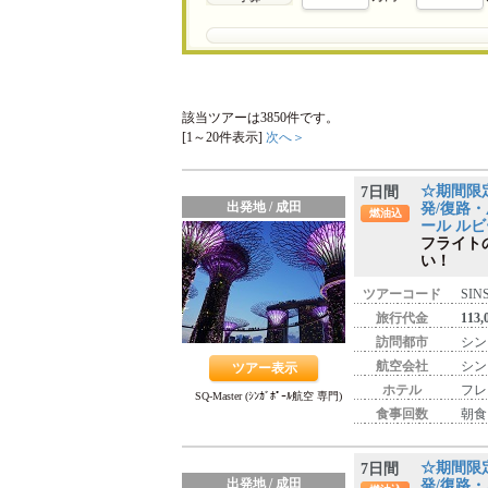
該当ツアーは
3850
件です。
[1～20件表示]
次へ＞
☆期間限
7日間
出発地 / 成田
発/復路・
燃油込
ール ルビ
フライト
い！
ツアーコード
SIN
旅行代金
113
訪問都市
シン
航空会社
シン
ツアー表示
ホテル
フレ
SQ-Master (ｼﾝｶﾞﾎﾟｰﾙ航空 専門)
食事回数
朝食
☆期間限
7日間
出発地 / 成田
発/復路・