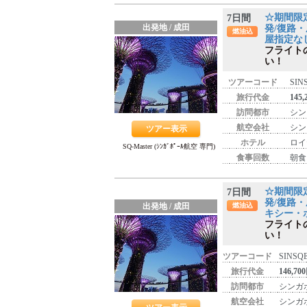
☆期間限
7日間
出発地 / 成田
発/復路・
燃油込
屋指定なし
フライト
い！
ツアーコード
SIN
旅行代金
145
訪問都市
シン
航空会社
シン
ツアー表示
ホテル
ロイ
SQ-Master (ｼﾝｶﾞﾎﾟｰﾙ航空 専門)
食事回数
朝食
☆期間限
7日間
発/復路・
出発地 / 成田
燃油込
キシー・
フライト
い！
ツアーコード
SINSQE
旅行代金
146,70
訪問都市
シンガ
航空会社
シンガ