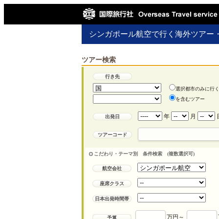
シンガポール航空で行く海外ツアー
ツアー検索
行き先
選択都市のみに行
を含むツアー
年
月
出発日
ツアーコード
こだわり・テーマ別 条件検索 (複数選択可)
航空会社
座席クラス
日本出発時間帯
万円～
予算