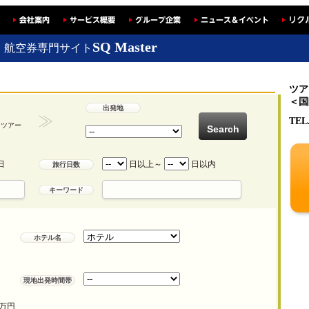
SQ Master
・航空券専門サイト
ツア
＜国
出発地
TEL
くツアー
日
日以上～
日以内
旅行日数
キーワード
ホテル名
現地出発時間帯
万円