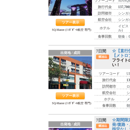
ツアーコード
SINSQE
旅行代金
137,70
訪問都市
シンガ
航空会社
シンガ
ツアー表示
イビス
ホテル
SQ-Master (ｼﾝｶﾞﾎﾟｰﾙ航空 専門)
ル)
食事回数
朝食：0
☆【直行便
7日間
出発地 / 成田
【メトロ
燃油込
フライト
い！
ツアーコード
U
旅行代金
1
訪問都市
ロ
航空会社
シ
ツアー表示
ホテル
メ
SQ-Master (ｼﾝｶﾞﾎﾟｰﾙ航空 専門)
食事回数
朝
☆期間限
7日間
出発地 / 成田
発/復路・
燃油込
指定なし 