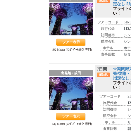
燃油込
定なし 5
フライト
い！
ツアーコード
SIN
旅行代金
115
訪問都市
シン
航空会社
シン
ツアー表示
ホテル
ホテ
SQ-Master (ｼﾝｶﾞﾎﾟｰﾙ航空 専門)
食事回数
朝食
☆期間限
7日間
出発地 / 成田
発/復路・
燃油込
指定なし 
フライト
い！
ツアーコード
S
旅行代金
1
訪問都市
シ
航空会社
シ
ツアー表示
ホテル
サ
SQ-Master (ｼﾝｶﾞﾎﾟｰﾙ航空 専門)
食事回数
朝