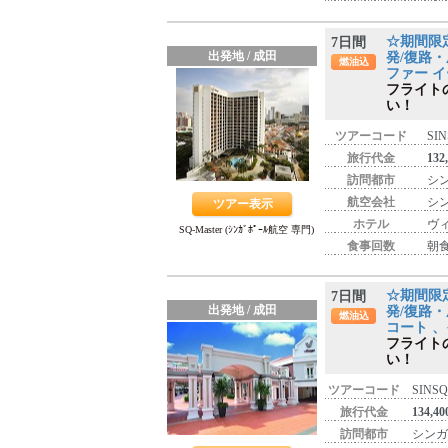
☆期間限
7日間
出発地 / 成田
発/復路・
燃油込
ファー イ
フライト
い！
ツアーコード
SIN
旅行代金
132
訪問都市
シン
航空会社
シ
ツアー表示
ホテル
ヴィ
SQ-Master (ｼﾝｶﾞﾎﾟｰﾙ航空 専門)
食事回数
朝食
☆期間限
7日間
出発地 / 成田
発/復路・
燃油込
コート 、
フライト
い！
ツアーコード
SINSQ
旅行代金
134,4
訪問都市
シンガ